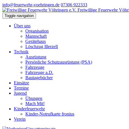
info@feuerwehr-voehringen.de
07306 922333
Freiwillige Feuerwehr Vöhr
Toggle navigation
Über uns
Organisation
Mannschaft
Gerätehaus
Löschzug Illerzell
Technik
Ausrüstung
Persönliche Schutzausrüstung (PSA)
Fahrzeuge
Fahrzeuge a.D.
Bautagebücher
Einsätze
Termine
Jugend
Übungen
Mach Mit!
Kinderfeuerwehr
Kinder-Notrufkarte fronius
Verein
Unwettereinsatz