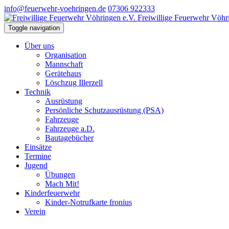
info@feuerwehr-voehringen.de
07306 922333
Freiwillige Feuerwehr Vöhr
Toggle navigation
Über uns
Organisation
Mannschaft
Gerätehaus
Löschzug Illerzell
Technik
Ausrüstung
Persönliche Schutzausrüstung (PSA)
Fahrzeuge
Fahrzeuge a.D.
Bautagebücher
Einsätze
Termine
Jugend
Übungen
Mach Mit!
Kinderfeuerwehr
Kinder-Notrufkarte fronius
Verein