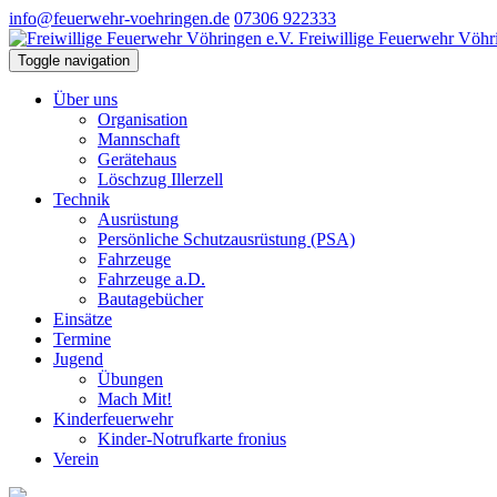
info@feuerwehr-voehringen.de
07306 922333
Freiwillige Feuerwehr Vöhr
Toggle navigation
Über uns
Organisation
Mannschaft
Gerätehaus
Löschzug Illerzell
Technik
Ausrüstung
Persönliche Schutzausrüstung (PSA)
Fahrzeuge
Fahrzeuge a.D.
Bautagebücher
Einsätze
Termine
Jugend
Übungen
Mach Mit!
Kinderfeuerwehr
Kinder-Notrufkarte fronius
Verein