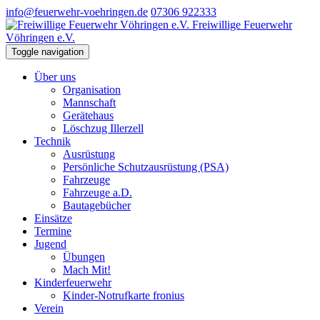
info@feuerwehr-voehringen.de
07306 922333
Freiwillige Feuerwehr
Vöhringen e.V.
Toggle navigation
Über uns
Organisation
Mannschaft
Gerätehaus
Löschzug Illerzell
Technik
Ausrüstung
Persönliche Schutzausrüstung (PSA)
Fahrzeuge
Fahrzeuge a.D.
Bautagebücher
Einsätze
Termine
Jugend
Übungen
Mach Mit!
Kinderfeuerwehr
Kinder-Notrufkarte fronius
Verein