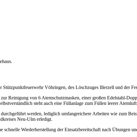
tehaus.
tützpunktfeuerwehr Vöhringen, des Löschzuges Illerzell und der Feuer
erät zur Reinigung von 6 Atemschutzmasken, einer großen Edelstahl-Do
tverständlich steht auch eine Füllanlage zum Füllen leerer Atemluft
st durchgeführt werden, lediglich umfangreichere Arbeiten wie zum Be
dkreises Neu-Ulm erledigt.
ine schnelle Wiederherstellung der Einsatzbereitschaft nach Übungen un