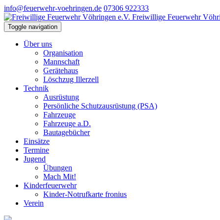
info@feuerwehr-voehringen.de
07306 922333
Freiwillige Feuerwehr Vöhr
Toggle navigation
Über uns
Organisation
Mannschaft
Gerätehaus
Löschzug Illerzell
Technik
Ausrüstung
Persönliche Schutzausrüstung (PSA)
Fahrzeuge
Fahrzeuge a.D.
Bautagebücher
Einsätze
Termine
Jugend
Übungen
Mach Mit!
Kinderfeuerwehr
Kinder-Notrufkarte fronius
Verein