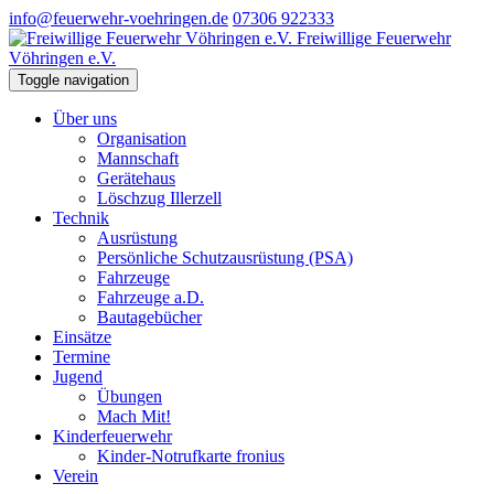
info@feuerwehr-voehringen.de
07306 922333
Freiwillige Feuerwehr
Vöhringen e.V.
Toggle navigation
Über uns
Organisation
Mannschaft
Gerätehaus
Löschzug Illerzell
Technik
Ausrüstung
Persönliche Schutzausrüstung (PSA)
Fahrzeuge
Fahrzeuge a.D.
Bautagebücher
Einsätze
Termine
Jugend
Übungen
Mach Mit!
Kinderfeuerwehr
Kinder-Notrufkarte fronius
Verein