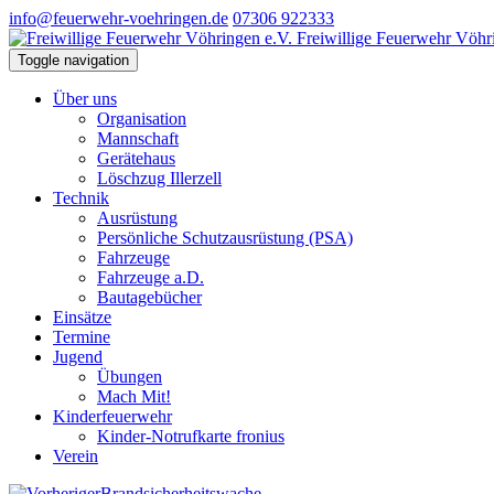
info@feuerwehr-voehringen.de
07306 922333
Freiwillige Feuerwehr Vöhr
Toggle navigation
Über uns
Organisation
Mannschaft
Gerätehaus
Löschzug Illerzell
Technik
Ausrüstung
Persönliche Schutzausrüstung (PSA)
Fahrzeuge
Fahrzeuge a.D.
Bautagebücher
Einsätze
Termine
Jugend
Übungen
Mach Mit!
Kinderfeuerwehr
Kinder-Notrufkarte fronius
Verein
Brandsicherheitswache