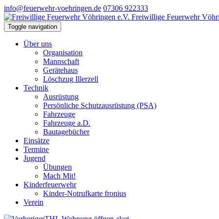
info@feuerwehr-voehringen.de
07306 922333
Freiwillige Feuerwehr Vöhr
Toggle navigation
Über uns
Organisation
Mannschaft
Gerätehaus
Löschzug Illerzell
Technik
Ausrüstung
Persönliche Schutzausrüstung (PSA)
Fahrzeuge
Fahrzeuge a.D.
Bautagebücher
Einsätze
Termine
Jugend
Übungen
Mach Mit!
Kinderfeuerwehr
Kinder-Notrufkarte fronius
Verein
THL Wohnung öffnen akut