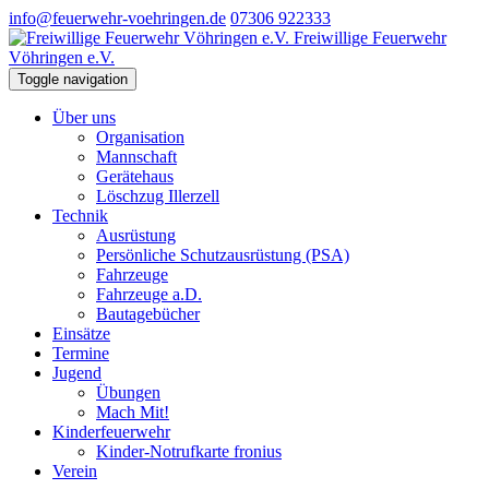
info@feuerwehr-voehringen.de
07306 922333
Freiwillige Feuerwehr
Vöhringen e.V.
Toggle navigation
Über uns
Organisation
Mannschaft
Gerätehaus
Löschzug Illerzell
Technik
Ausrüstung
Persönliche Schutzausrüstung (PSA)
Fahrzeuge
Fahrzeuge a.D.
Bautagebücher
Einsätze
Termine
Jugend
Übungen
Mach Mit!
Kinderfeuerwehr
Kinder-Notrufkarte fronius
Verein