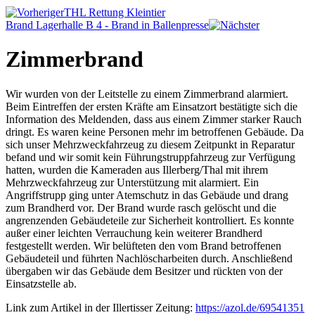
THL Rettung Kleintier
Brand Lagerhalle B 4 - Brand in Ballenpresse
Zimmerbrand
Wir wurden von der Leitstelle zu einem Zimmerbrand alarmiert.
Beim Eintreffen der ersten Kräfte am Einsatzort bestätigte sich die
Information des Meldenden, dass aus einem Zimmer starker Rauch
dringt. Es waren keine Personen mehr im betroffenen Gebäude. Da
sich unser Mehrzweckfahrzeug zu diesem Zeitpunkt in Reparatur
befand und wir somit kein Führungstruppfahrzeug zur Verfügung
hatten, wurden die Kameraden aus Illerberg/Thal mit ihrem
Mehrzweckfahrzeug zur Unterstützung mit alarmiert. Ein
Angriffstrupp ging unter Atemschutz in das Gebäude und drang
zum Brandherd vor. Der Brand wurde rasch gelöscht und die
angrenzenden Gebäudeteile zur Sicherheit kontrolliert. Es konnte
außer einer leichten Verrauchung kein weiterer Brandherd
festgestellt werden. Wir belüfteten den vom Brand betroffenen
Gebäudeteil und führten Nachlöscharbeiten durch. Anschließend
übergaben wir das Gebäude dem Besitzer und rückten von der
Einsatzstelle ab.
Link zum Artikel in der Illertisser Zeitung:
https://azol.de/69541351