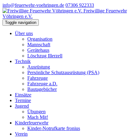
info@feuerwehr-voehringen.de
07306 922333
Freiwillige Feuerwehr
Vöhringen e.V.
Toggle navigation
Über uns
Organisation
Mannschaft
Gerätehaus
Löschzug Illerzell
Technik
Ausrüstung
Persönliche Schutzausrüstung (PSA)
Fahrzeuge
Fahrzeuge a.D.
Bautagebücher
Einsätze
Termine
Jugend
Übungen
Mach Mit!
Kinderfeuerwehr
Kinder-Notrufkarte fronius
Verein