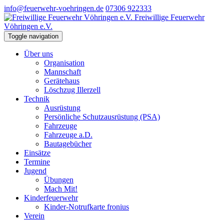
info@feuerwehr-voehringen.de
07306 922333
Freiwillige Feuerwehr
Vöhringen e.V.
Toggle navigation
Über uns
Organisation
Mannschaft
Gerätehaus
Löschzug Illerzell
Technik
Ausrüstung
Persönliche Schutzausrüstung (PSA)
Fahrzeuge
Fahrzeuge a.D.
Bautagebücher
Einsätze
Termine
Jugend
Übungen
Mach Mit!
Kinderfeuerwehr
Kinder-Notrufkarte fronius
Verein