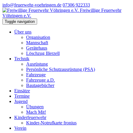
info@feuerwehr-voehringen.de
07306 922333
Freiwillige Feuerwehr
Vöhringen e.V.
Toggle navigation
Über uns
Organisation
Mannschaft
Gerätehaus
Löschzug Illerzell
Technik
Ausrüstung
Persönliche Schutzausrüstung (PSA)
Fahrzeuge
Fahrzeuge a.D.
Bautagebücher
Einsätze
Termine
Jugend
Übungen
Mach Mit!
Kinderfeuerwehr
Kinder-Notrufkarte fronius
Verein