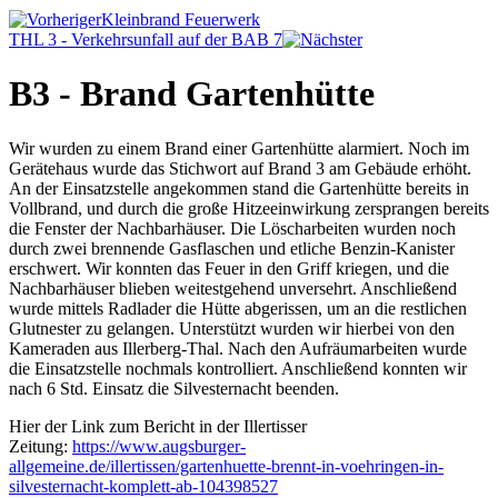
Kleinbrand Feuerwerk
THL 3 - Verkehrsunfall auf der BAB 7
B3 - Brand Gartenhütte
Wir wurden zu einem Brand einer Gartenhütte alarmiert. Noch im
Gerätehaus wurde das Stichwort auf Brand 3 am Gebäude erhöht.
An der Einsatzstelle angekommen stand die Gartenhütte bereits in
Vollbrand, und durch die große Hitzeeinwirkung zersprangen bereits
die Fenster der Nachbarhäuser. Die Löscharbeiten wurden noch
durch zwei brennende Gasflaschen und etliche Benzin-Kanister
erschwert. Wir konnten das Feuer in den Griff kriegen, und die
Nachbarhäuser blieben weitestgehend unversehrt. Anschließend
wurde mittels Radlader die Hütte abgerissen, um an die restlichen
Glutnester zu gelangen. Unterstützt wurden wir hierbei von den
Kameraden aus Illerberg-Thal. Nach den Aufräumarbeiten wurde
die Einsatzstelle nochmals kontrolliert. Anschließend konnten wir
nach 6 Std. Einsatz die Silvesternacht beenden.
Hier der Link zum Bericht in der Illertisser
Zeitung:
https://www.augsburger-
allgemeine.de/illertissen/gartenhuette-brennt-in-voehringen-in-
silvesternacht-komplett-ab-104398527