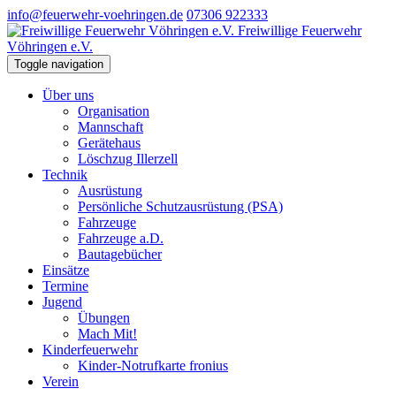
info@feuerwehr-voehringen.de
07306 922333
Freiwillige Feuerwehr
Vöhringen e.V.
Toggle navigation
Über uns
Organisation
Mannschaft
Gerätehaus
Löschzug Illerzell
Technik
Ausrüstung
Persönliche Schutzausrüstung (PSA)
Fahrzeuge
Fahrzeuge a.D.
Bautagebücher
Einsätze
Termine
Jugend
Übungen
Mach Mit!
Kinderfeuerwehr
Kinder-Notrufkarte fronius
Verein