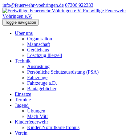
info@feuerwehr-voehringen.de
07306 922333
Freiwillige Feuerwehr
Vöhringen e.V.
Toggle navigation
Über uns
Organisation
Mannschaft
Gerätehaus
Löschzug Illerzell
Technik
Ausrüstung
Persönliche Schutzausrüstung (PSA)
Fahrzeuge
Fahrzeuge a.D.
Bautagebücher
Einsätze
Termine
Jugend
Übungen
Mach Mit!
Kinderfeuerwehr
Kinder-Notrufkarte fronius
Verein