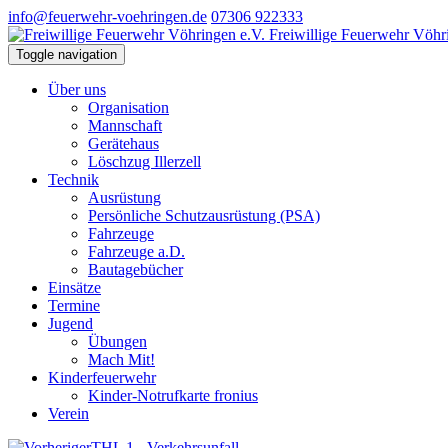
info@feuerwehr-voehringen.de
07306 922333
Freiwillige Feuerwehr Vöhr
Toggle navigation
Über uns
Organisation
Mannschaft
Gerätehaus
Löschzug Illerzell
Technik
Ausrüstung
Persönliche Schutzausrüstung (PSA)
Fahrzeuge
Fahrzeuge a.D.
Bautagebücher
Einsätze
Termine
Jugend
Übungen
Mach Mit!
Kinderfeuerwehr
Kinder-Notrufkarte fronius
Verein
THL 1 - Verkehrsunfall