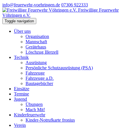
info@feuerwehr-voehringen.de
07306 922333
Freiwillige Feuerwehr
Vöhringen e.V.
Toggle navigation
Über uns
Organisation
Mannschaft
Gerätehaus
Löschzug Illerzell
Technik
Ausrüstung
Persönliche Schutzausrüstung (PSA)
Fahrzeuge
Fahrzeuge a.D.
Bautagebücher
Einsätze
Termine
Jugend
Übungen
Mach Mit!
Kinderfeuerwehr
Kinder-Notrufkarte fronius
Verein