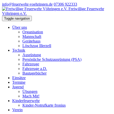
info@feuerwehr-voehringen.de
07306 922333
Freiwillige Feuerwehr
Vöhringen e.V.
Toggle navigation
Über uns
Organisation
Mannschaft
Gerätehaus
Löschzug Illerzell
Technik
Ausrüstung
Persönliche Schutzausrüstung (PSA)
Fahrzeuge
Fahrzeuge a.D.
Bautagebücher
Einsätze
Termine
Jugend
Übungen
Mach Mit!
Kinderfeuerwehr
Kinder-Notrufkarte fronius
Verein