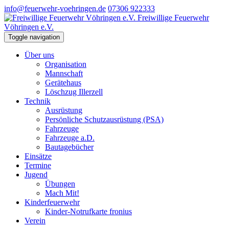
info@feuerwehr-voehringen.de
07306 922333
Freiwillige Feuerwehr
Vöhringen e.V.
Toggle navigation
Über uns
Organisation
Mannschaft
Gerätehaus
Löschzug Illerzell
Technik
Ausrüstung
Persönliche Schutzausrüstung (PSA)
Fahrzeuge
Fahrzeuge a.D.
Bautagebücher
Einsätze
Termine
Jugend
Übungen
Mach Mit!
Kinderfeuerwehr
Kinder-Notrufkarte fronius
Verein