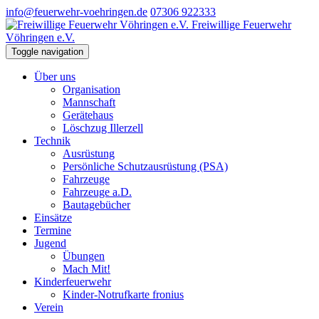
info@feuerwehr-voehringen.de
07306 922333
Freiwillige Feuerwehr
Vöhringen e.V.
Toggle navigation
Über uns
Organisation
Mannschaft
Gerätehaus
Löschzug Illerzell
Technik
Ausrüstung
Persönliche Schutzausrüstung (PSA)
Fahrzeuge
Fahrzeuge a.D.
Bautagebücher
Einsätze
Termine
Jugend
Übungen
Mach Mit!
Kinderfeuerwehr
Kinder-Notrufkarte fronius
Verein