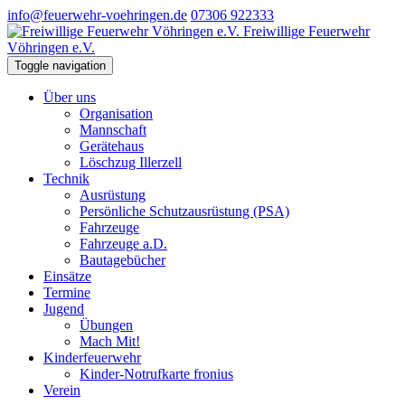
info@feuerwehr-voehringen.de
07306 922333
Freiwillige Feuerwehr
Vöhringen e.V.
Toggle navigation
Über uns
Organisation
Mannschaft
Gerätehaus
Löschzug Illerzell
Technik
Ausrüstung
Persönliche Schutzausrüstung (PSA)
Fahrzeuge
Fahrzeuge a.D.
Bautagebücher
Einsätze
Termine
Jugend
Übungen
Mach Mit!
Kinderfeuerwehr
Kinder-Notrufkarte fronius
Verein