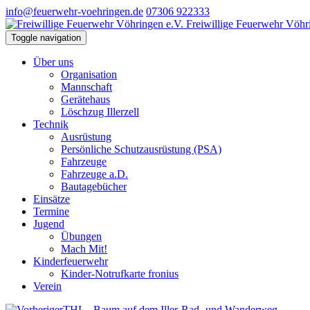
info@feuerwehr-voehringen.de
07306 922333
Freiwillige Feuerwehr Vöhr
Toggle navigation
Über uns
Organisation
Mannschaft
Gerätehaus
Löschzug Illerzell
Technik
Ausrüstung
Persönliche Schutzausrüstung (PSA)
Fahrzeuge
Fahrzeuge a.D.
Bautagebücher
Einsätze
Termine
Jugend
Übungen
Mach Mit!
Kinderfeuerwehr
Kinder-Notrufkarte fronius
Verein
THL - Baum auf dem Iller-Rad- und Wanderweg