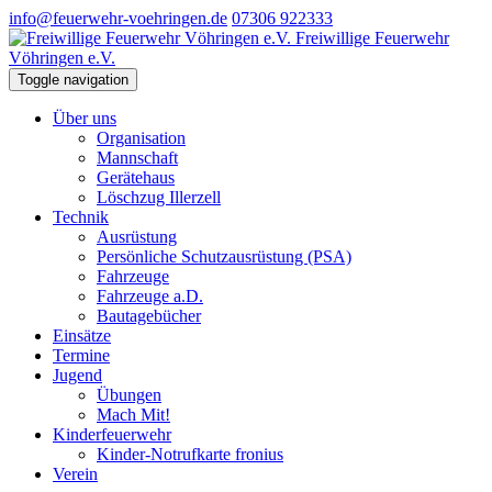
info@feuerwehr-voehringen.de
07306 922333
Freiwillige Feuerwehr
Vöhringen e.V.
Toggle navigation
Über uns
Organisation
Mannschaft
Gerätehaus
Löschzug Illerzell
Technik
Ausrüstung
Persönliche Schutzausrüstung (PSA)
Fahrzeuge
Fahrzeuge a.D.
Bautagebücher
Einsätze
Termine
Jugend
Übungen
Mach Mit!
Kinderfeuerwehr
Kinder-Notrufkarte fronius
Verein