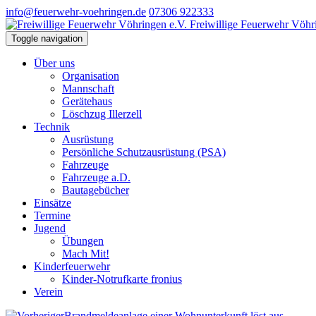
info@feuerwehr-voehringen.de
07306 922333
Freiwillige Feuerwehr Vöhr
Toggle navigation
Über uns
Organisation
Mannschaft
Gerätehaus
Löschzug Illerzell
Technik
Ausrüstung
Persönliche Schutzausrüstung (PSA)
Fahrzeuge
Fahrzeuge a.D.
Bautagebücher
Einsätze
Termine
Jugend
Übungen
Mach Mit!
Kinderfeuerwehr
Kinder-Notrufkarte fronius
Verein
Brandmeldeanlage einer Wohnunterkunft löst aus