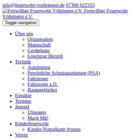
info@feuerwehr-voehringen.de
07306 922333
Freiwillige Feuerwehr
Vöhringen e.V.
Toggle navigation
Über uns
Organisation
Mannschaft
Gerätehaus
Löschzug Illerzell
Technik
Ausrüstung
Persönliche Schutzausrüstung (PSA)
Fahrzeuge
Fahrzeuge a.D.
Bautagebücher
Einsätze
Termine
Jugend
Übungen
Mach Mit!
Kinderfeuerwehr
Kinder-Notrufkarte fronius
Verein