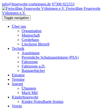
info@feuerwehr-voehringen.de
07306 922333
Freiwillige Feuerwehr
Vöhringen e.V.
Toggle navigation
Über uns
Organisation
Mannschaft
Gerätehaus
Löschzug Illerzell
Technik
Ausrüstung
Persönliche Schutzausrüstung (PSA)
Fahrzeuge
Fahrzeuge a.D.
Bautagebücher
Einsätze
Termine
Jugend
Übungen
Mach Mit!
Kinderfeuerwehr
Kinder-Notrufkarte fronius
Verein