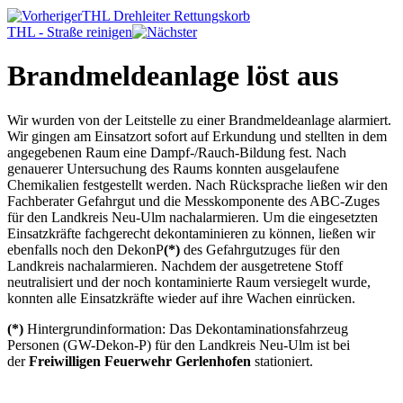
THL Drehleiter Rettungskorb
THL - Straße reinigen
Brandmeldeanlage löst aus
Wir wurden von der Leitstelle zu einer Brandmeldeanlage alarmiert.
Wir gingen am Einsatzort sofort auf Erkundung und stellten in dem
angegebenen Raum eine Dampf-/Rauch-Bildung fest. Nach
genauerer Untersuchung des Raums konnten ausgelaufene
Chemikalien festgestellt werden. Nach Rücksprache ließen wir den
Fachberater Gefahrgut und die Messkomponente des ABC-Zuges
für den Landkreis Neu-Ulm nachalarmieren. Um die eingesetzten
Einsatzkräfte fachgerecht dekontaminieren zu können, ließen wir
ebenfalls noch den DekonP
(*)
des Gefahrgutzuges für den
Landkreis nachalarmieren. Nachdem der ausgetretene Stoff
neutralisiert und der noch kontaminierte Raum versiegelt wurde,
konnten alle Einsatzkräfte wieder auf ihre Wachen einrücken.
(*)
Hintergrundinformation: Das Dekontaminationsfahrzeug
Personen (GW-Dekon-P) für den Landkreis Neu-Ulm ist bei
der
Freiwilligen Feuerwehr Gerlenhofen
stationiert.