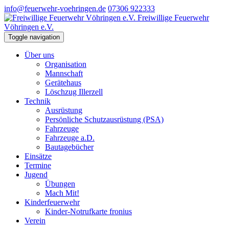
info@feuerwehr-voehringen.de
07306 922333
Freiwillige Feuerwehr
Vöhringen e.V.
Toggle navigation
Über uns
Organisation
Mannschaft
Gerätehaus
Löschzug Illerzell
Technik
Ausrüstung
Persönliche Schutzausrüstung (PSA)
Fahrzeuge
Fahrzeuge a.D.
Bautagebücher
Einsätze
Termine
Jugend
Übungen
Mach Mit!
Kinderfeuerwehr
Kinder-Notrufkarte fronius
Verein