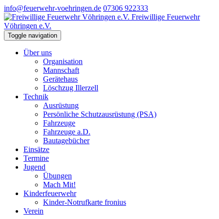
info@feuerwehr-voehringen.de
07306 922333
Freiwillige Feuerwehr
Vöhringen e.V.
Toggle navigation
Über uns
Organisation
Mannschaft
Gerätehaus
Löschzug Illerzell
Technik
Ausrüstung
Persönliche Schutzausrüstung (PSA)
Fahrzeuge
Fahrzeuge a.D.
Bautagebücher
Einsätze
Termine
Jugend
Übungen
Mach Mit!
Kinderfeuerwehr
Kinder-Notrufkarte fronius
Verein