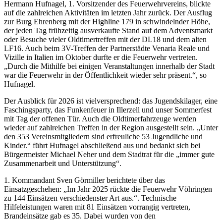
Hermann Hufnagel, 1. Vorsitzender des Feuerwehrvereins, blickte
auf die zahlreichen Aktivitäten im letzten Jahr zurück. Der Ausflug
zur Burg Ehrenberg mit der Highline 179 in schwindelnder Höhe,
der jeden Tag frühzeitig ausverkaufte Stand auf dem Adventsmarkt
oder Besuche vieler Oldtimertreffen mit der DL18 und dem alten
LF16. Auch beim 3V-Treffen der Partnerstädte Venaria Reale und
Vizille in Italien im Oktober durfte er die Feuerwehr vertreten.
„Durch die Mithilfe bei einigen Veranstaltungen innerhalb der Stadt
war die Feuerwehr in der Öffentlichkeit wieder sehr präsent.“, so
Hufnagel.
Der Ausblick für 2026 ist vielversprechend: das Jugendskilager, eine
Faschingsparty, das Funkenfeuer in Illerzell und unser Sommerfest
mit Tag der offenen Tür. Auch die Oldtimerfahrzeuge werden
wieder auf zahlreichen Treffen in der Region ausgestellt sein. „Unter
den 353 Vereinsmitgliedern sind erfreuliche 53 Jugendliche und
Kinder.“ führt Hufnagel abschließend aus und bedankt sich bei
Bürgermeister Michael Neher und dem Stadtrat für die „immer gute
Zusammenarbeit und Unterstützung“.
1. Kommandant Sven Görmiller berichtete über das
Einsatzgeschehen: „Im Jahr 2025 rückte die Feuerwehr Vöhringen
zu 144 Einsätzen verschiedenster Art aus.“. Technische
Hilfeleistungen waren mit 81 Einsätzen vorrangig vertreten,
Brandeinsätze gab es 35. Dabei wurden von den