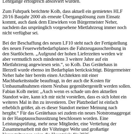
Lehrgänge erfolgreich absolviert wurden.
Zum Fuhrpark berichtete Kolb, dass aktuell ein gemietetes HLF
20/16 Baujahr 2000 als erneute Übergangslösung zum Einsatz
kommt, auch dank dem Einwirken von Bürgermeister Neher,
nachdem das ursprünglich vorgesehene Mietfahrzeug immer noch
nicht verfügbar sei.
Bei der Beschaffung des neuen LF10 steht nach der Fertigstellung
des neuen Feuerwehrbedarfsplanes die Fahrzeugausschreibung in
den Startlöchern. „Aufgrund der hohen Lieferzeiten werden wir
aber vermutlich noch mindestens 3 weitere Jahre auf ein
Mietfahrzeug angewiesen sein.“, so Kolb. Das Gerätehaus in
Illerzell wurde ebenso im Bedarfsplan berücksichtigt. Bürgermeister
Neher habe hier bereits einen Architekten mit einer
Machbarkeitsstudie beauftragt, in der auch die Kosten für
Umbaumaßnahmen einem Neubau gegenübergestellt werden sollen.
Fabian Kolb meint: „Auch wenn es schade um den aktuellen
Standort wäre, kann ich mir nicht vorstellen, dass es sich lohnt ein
weiteres Mal in ihn zu investieren. Der Platzbedarf ist einfach
erheblich größer, als es dieser Standort meiner Meinung nach
hergibt.“ Für das Gerätehaus sei zudem ein neues Notstromaggregat
in der Hauptausschusssitzung beschlossen worden. Eine
Leistungsprüfung, mehr neue Mitglieder, eine Vertiefung der
Zusammenarbeit mit der Vöhringer Wehr und großartige