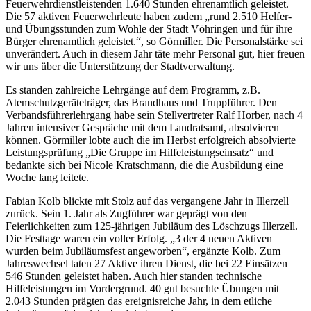
Feuerwehrdienstleistenden 1.640 Stunden ehrenamtlich geleistet.
Die 57 aktiven Feuerwehrleute haben zudem „rund 2.510 Helfer-
und Übungsstunden zum Wohle der Stadt Vöhringen und für ihre
Bürger ehrenamtlich geleistet.“, so Görmiller. Die Personalstärke sei
unverändert. Auch in diesem Jahr täte mehr Personal gut, hier freuen
wir uns über die Unterstützung der Stadtverwaltung.
Es standen zahlreiche Lehrgänge auf dem Programm, z.B.
Atemschutzgeräteträger, das Brandhaus und Truppführer. Den
Verbandsführerlehrgang habe sein Stellvertreter Ralf Horber, nach 4
Jahren intensiver Gespräche mit dem Landratsamt, absolvieren
können. Görmiller lobte auch die im Herbst erfolgreich absolvierte
Leistungsprüfung „Die Gruppe im Hilfeleistungseinsatz“ und
bedankte sich bei Nicole Kratschmann, die die Ausbildung eine
Woche lang leitete.
Fabian Kolb blickte mit Stolz auf das vergangene Jahr in Illerzell
zurück. Sein 1. Jahr als Zugführer war geprägt von den
Feierlichkeiten zum 125-jährigen Jubiläum des Löschzugs Illerzell.
Die Festtage waren ein voller Erfolg. „3 der 4 neuen Aktiven
wurden beim Jubiläumsfest angeworben“, ergänzte Kolb. Zum
Jahreswechsel taten 27 Aktive ihren Dienst, die bei 22 Einsätzen
546 Stunden geleistet haben. Auch hier standen technische
Hilfeleistungen im Vordergrund. 40 gut besuchte Übungen mit
2.043 Stunden prägten das ereignisreiche Jahr, in dem etliche