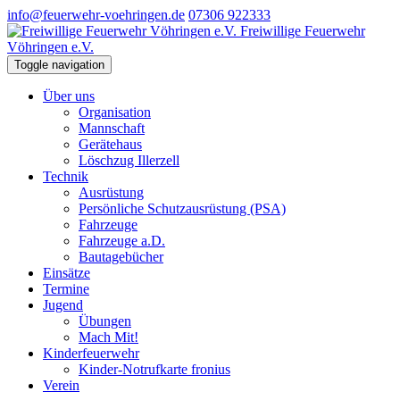
info@feuerwehr-voehringen.de
07306 922333
Freiwillige Feuerwehr
Vöhringen e.V.
Toggle navigation
Über uns
Organisation
Mannschaft
Gerätehaus
Löschzug Illerzell
Technik
Ausrüstung
Persönliche Schutzausrüstung (PSA)
Fahrzeuge
Fahrzeuge a.D.
Bautagebücher
Einsätze
Termine
Jugend
Übungen
Mach Mit!
Kinderfeuerwehr
Kinder-Notrufkarte fronius
Verein