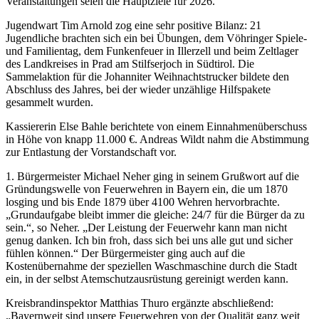
Veranstaltungen seien die Hauptziele für 2026.
Jugendwart Tim Arnold zog eine sehr positive Bilanz: 21
Jugendliche brachten sich ein bei Übungen, dem Vöhringer Spiele-
und Familientag, dem Funkenfeuer in Illerzell und beim Zeltlager
des Landkreises in Prad am Stilfserjoch in Südtirol. Die
Sammelaktion für die Johanniter Weihnachtstrucker bildete den
Abschluss des Jahres, bei der wieder unzählige Hilfspakete
gesammelt wurden.
Kassiererin Else Bahle berichtete von einem Einnahmenüberschuss
in Höhe von knapp 11.000 €. Andreas Wildt nahm die Abstimmung
zur Entlastung der Vorstandschaft vor.
1. Bürgermeister Michael Neher ging in seinem Grußwort auf die
Gründungswelle von Feuerwehren in Bayern ein, die um 1870
losging und bis Ende 1879 über 4100 Wehren hervorbrachte.
„Grundaufgabe bleibt immer die gleiche: 24/7 für die Bürger da zu
sein.“, so Neher. „Der Leistung der Feuerwehr kann man nicht
genug danken. Ich bin froh, dass sich bei uns alle gut und sicher
fühlen können.“ Der Bürgermeister ging auch auf die
Kostenübernahme der speziellen Waschmaschine durch die Stadt
ein, in der selbst Atemschutzausrüstung gereinigt werden kann.
Kreisbrandinspektor Matthias Thuro ergänzte abschließend:
„Bayernweit sind unsere Feuerwehren von der Qualität ganz weit