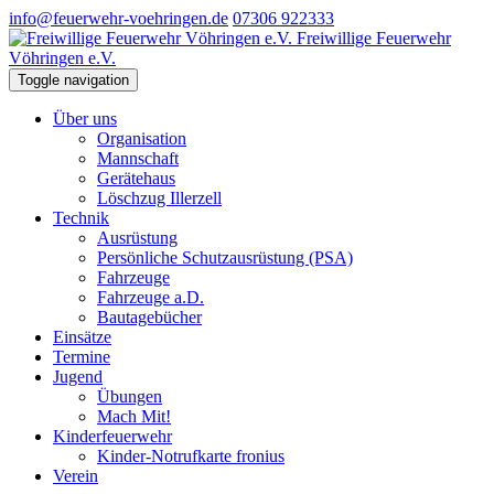
info@feuerwehr-voehringen.de
07306 922333
Freiwillige Feuerwehr
Vöhringen e.V.
Toggle navigation
Über uns
Organisation
Mannschaft
Gerätehaus
Löschzug Illerzell
Technik
Ausrüstung
Persönliche Schutzausrüstung (PSA)
Fahrzeuge
Fahrzeuge a.D.
Bautagebücher
Einsätze
Termine
Jugend
Übungen
Mach Mit!
Kinderfeuerwehr
Kinder-Notrufkarte fronius
Verein