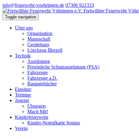
info@feuerwehr-voehringen.de
07306 922333
Freiwillige Feuerwehr Vöhr
Toggle navigation
Über uns
Organisation
Mannschaft
Gerätehaus
Löschzug Illerzell
Technik
Ausrüstung
Persönliche Schutzausrüstung (PSA)
Fahrzeuge
Fahrzeuge a.D.
Bautagebücher
Einsätze
Termine
Jugend
Übungen
Mach Mit!
Kinderfeuerwehr
Kinder-Notrufkarte fronius
Verein