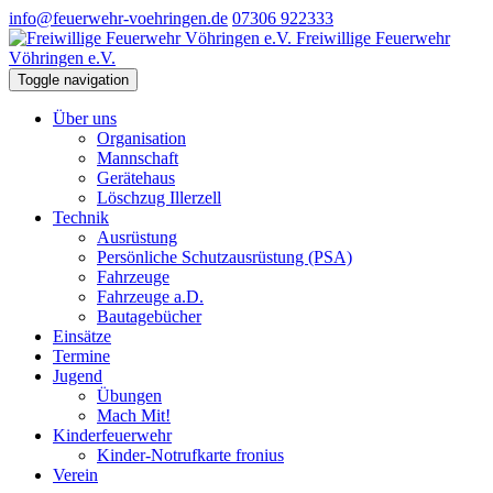
info@feuerwehr-voehringen.de
07306 922333
Freiwillige Feuerwehr
Vöhringen e.V.
Toggle navigation
Über uns
Organisation
Mannschaft
Gerätehaus
Löschzug Illerzell
Technik
Ausrüstung
Persönliche Schutzausrüstung (PSA)
Fahrzeuge
Fahrzeuge a.D.
Bautagebücher
Einsätze
Termine
Jugend
Übungen
Mach Mit!
Kinderfeuerwehr
Kinder-Notrufkarte fronius
Verein