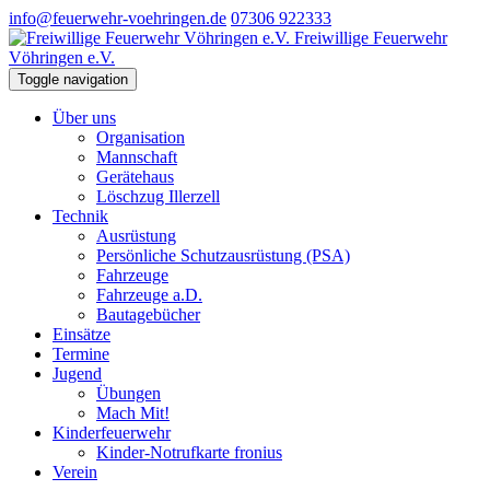
info@feuerwehr-voehringen.de
07306 922333
Freiwillige Feuerwehr
Vöhringen e.V.
Toggle navigation
Über uns
Organisation
Mannschaft
Gerätehaus
Löschzug Illerzell
Technik
Ausrüstung
Persönliche Schutzausrüstung (PSA)
Fahrzeuge
Fahrzeuge a.D.
Bautagebücher
Einsätze
Termine
Jugend
Übungen
Mach Mit!
Kinderfeuerwehr
Kinder-Notrufkarte fronius
Verein