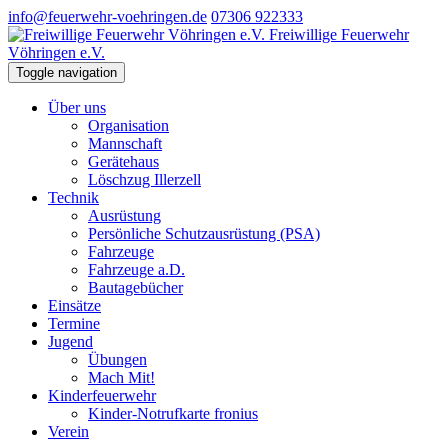
info@feuerwehr-voehringen.de
07306 922333
Freiwillige Feuerwehr
Vöhringen e.V.
Toggle navigation
Über uns
Organisation
Mannschaft
Gerätehaus
Löschzug Illerzell
Technik
Ausrüstung
Persönliche Schutzausrüstung (PSA)
Fahrzeuge
Fahrzeuge a.D.
Bautagebücher
Einsätze
Termine
Jugend
Übungen
Mach Mit!
Kinderfeuerwehr
Kinder-Notrufkarte fronius
Verein