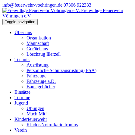
info@feuerwehr-voehringen.de
07306 922333
Freiwillige Feuerwehr
Vöhringen e.V.
Toggle navigation
Über uns
Organisation
Mannschaft
Gerätehaus
Löschzug Illerzell
Technik
Ausrüstung
Persönliche Schutzausrüstung (PSA)
Fahrzeuge
Fahrzeuge a.D.
Bautagebücher
Einsätze
Termine
Jugend
Übungen
Mach Mit!
Kinderfeuerwehr
Kinder-Notrufkarte fronius
Verein