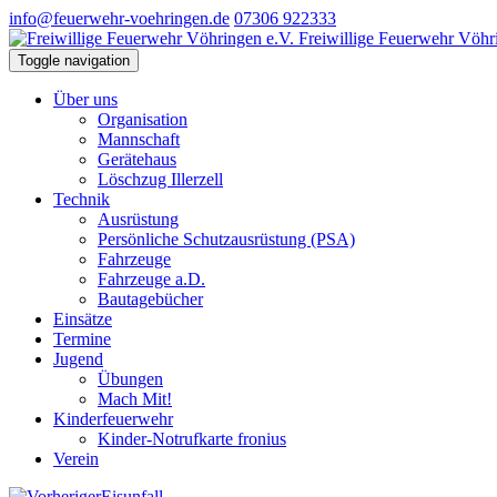
info@feuerwehr-voehringen.de
07306 922333
Freiwillige Feuerwehr Vöhr
Toggle navigation
Über uns
Organisation
Mannschaft
Gerätehaus
Löschzug Illerzell
Technik
Ausrüstung
Persönliche Schutzausrüstung (PSA)
Fahrzeuge
Fahrzeuge a.D.
Bautagebücher
Einsätze
Termine
Jugend
Übungen
Mach Mit!
Kinderfeuerwehr
Kinder-Notrufkarte fronius
Verein
Eisunfall