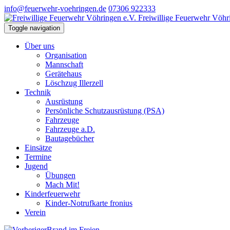
info@feuerwehr-voehringen.de
07306 922333
Freiwillige Feuerwehr Vöhr
Toggle navigation
Über uns
Organisation
Mannschaft
Gerätehaus
Löschzug Illerzell
Technik
Ausrüstung
Persönliche Schutzausrüstung (PSA)
Fahrzeuge
Fahrzeuge a.D.
Bautagebücher
Einsätze
Termine
Jugend
Übungen
Mach Mit!
Kinderfeuerwehr
Kinder-Notrufkarte fronius
Verein
Brand im Freien