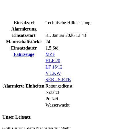
Einsatzart
Technische Hilfeleistung
Alarmierung
Einsatzstart
31. Januar 2026 13:43
Mannschaftstärke
24
Einsatzdauer
1,5 Std.
Fahrzeuge
MZF
HLF 20
LF 16/12
V-LKW
SEB - S-RTB
Alarmierte Einheiten
Rettungsdienst
Notarzt
Polizei
Wasserwacht
Unser Leitsatz
Gott zur Ehr, dem Nächsten zur Wehr