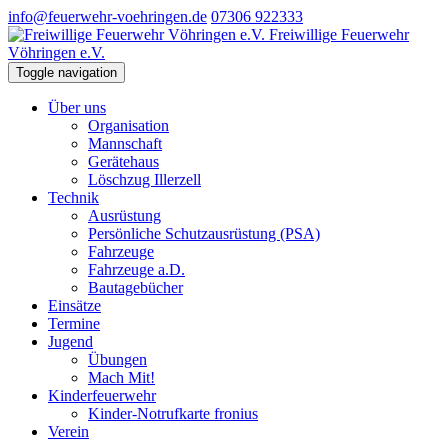
info@feuerwehr-voehringen.de
07306 922333
Freiwillige Feuerwehr
Vöhringen e.V.
Toggle navigation
Über uns
Organisation
Mannschaft
Gerätehaus
Löschzug Illerzell
Technik
Ausrüstung
Persönliche Schutzausrüstung (PSA)
Fahrzeuge
Fahrzeuge a.D.
Bautagebücher
Einsätze
Termine
Jugend
Übungen
Mach Mit!
Kinderfeuerwehr
Kinder-Notrufkarte fronius
Verein