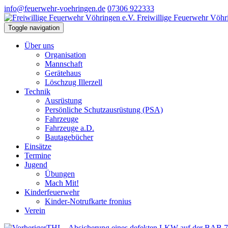
info@feuerwehr-voehringen.de
07306 922333
Freiwillige Feuerwehr Vöhr
Toggle navigation
Über uns
Organisation
Mannschaft
Gerätehaus
Löschzug Illerzell
Technik
Ausrüstung
Persönliche Schutzausrüstung (PSA)
Fahrzeuge
Fahrzeuge a.D.
Bautagebücher
Einsätze
Termine
Jugend
Übungen
Mach Mit!
Kinderfeuerwehr
Kinder-Notrufkarte fronius
Verein
THL - Absicherung eines defekten LKW auf der BAB 7