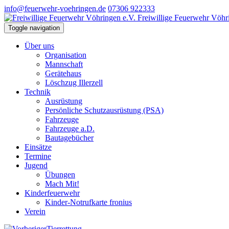
info@feuerwehr-voehringen.de
07306 922333
Freiwillige Feuerwehr Vöhr
Toggle navigation
Über uns
Organisation
Mannschaft
Gerätehaus
Löschzug Illerzell
Technik
Ausrüstung
Persönliche Schutzausrüstung (PSA)
Fahrzeuge
Fahrzeuge a.D.
Bautagebücher
Einsätze
Termine
Jugend
Übungen
Mach Mit!
Kinderfeuerwehr
Kinder-Notrufkarte fronius
Verein
Tierrettung