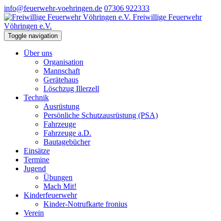
info@feuerwehr-voehringen.de
07306 922333
Freiwillige Feuerwehr
Vöhringen e.V.
Toggle navigation
Über uns
Organisation
Mannschaft
Gerätehaus
Löschzug Illerzell
Technik
Ausrüstung
Persönliche Schutzausrüstung (PSA)
Fahrzeuge
Fahrzeuge a.D.
Bautagebücher
Einsätze
Termine
Jugend
Übungen
Mach Mit!
Kinderfeuerwehr
Kinder-Notrufkarte fronius
Verein