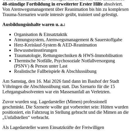
48‑stündige Fortbildung in erweiterter Erster Hilfe
absolviert.
Von Atemwegsmanagement über Reanimation bis hin zu komplexen
Trauma‑Szenarien wurde intensiv geübt, trainiert und gefestigt.
Ausbildungsinhalte waren u.
a.:
Organisation & Einsatztaktik
Atmungssystem, Atemwegsmanagement & Sauerstoffgabe
Herz‑Kreislauf-System & AED‑Reanimation
Bewusstseinsstörungen
Traumatologie, Rettungstechniken & HWS‑Immobilisation
Thermische Notfälle, Psychosoziale Notfallversorgung
(PSNV) & Person unter Last
Realistische Fallbeispiele & Abschlussübung
Am Samstag, den 16. Mai 2026 fand dann im Bauhof der Stadt
Vöhringen die Abschlussübung statt. Das Szenario für die 15
Lehrgangsabsolventen war ein Massenanfall an Verletzten.
Zuvor wurden sog. Lagedarsteller (Mimen) professionell
geschminkt. Die Szenerie wollte gut vorbereitet sein: Hütten wurden
positioniert, ein Fahrzeug in Stellung gebracht und die Mimen an die
„Unfallstellen“ verbracht.
Als Lagedarsteller waren Einsatzkräfte der Freiwilligen