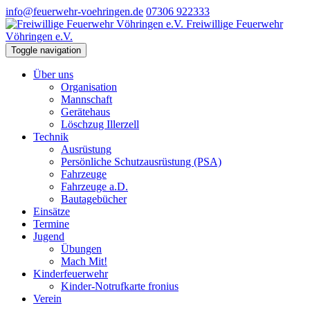
info@feuerwehr-voehringen.de
07306 922333
Freiwillige Feuerwehr
Vöhringen e.V.
Toggle navigation
Über uns
Organisation
Mannschaft
Gerätehaus
Löschzug Illerzell
Technik
Ausrüstung
Persönliche Schutzausrüstung (PSA)
Fahrzeuge
Fahrzeuge a.D.
Bautagebücher
Einsätze
Termine
Jugend
Übungen
Mach Mit!
Kinderfeuerwehr
Kinder-Notrufkarte fronius
Verein